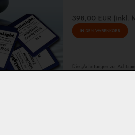
398,00 EUR (inkl. 
Die „Anleitungen zur Achtsa
und Meditationsforscher Dr. U
gesprochen. Interessante Inf
untermalt von unterstützende
Achtsamkeit Schritt für Schri
alle Bereiche des Lebens betr
Diese Programme eignen sich
Sesselsteuerung.