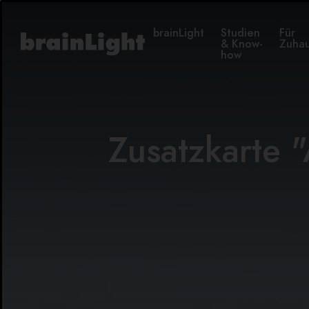
brainLight
Studien
Für
& Know-
Zuha
how
Zusatzkarte 