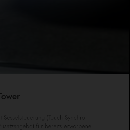
Tower
it Sesselsteuerung (Touch Synchro
 Zusatzangebot für bereits erworbene