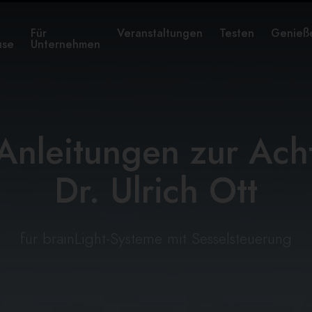
Für
Veranstaltungen
Testen
Genieß
use
Unternehmen
"Anleitungen zur Ach
Dr. Ulrich Ott
für brainLight-Systeme mit Sesselsteuerung