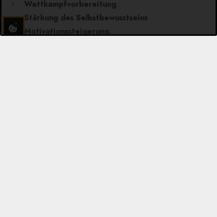
Wettkampfvorbereitung
Stärkung des Selbstbewusstseins
Motivationssteigerung.
Zum Download: brainLight für Fitness und Sport