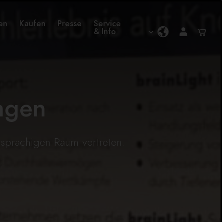
en
Kaufen
Presse
Service
& Info
ngen
hsprachigen Raum vertreten.