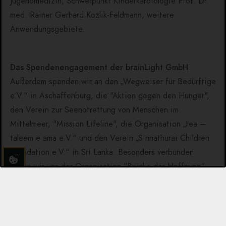
Jugendmedizin, Schwerpunkt Kinderkardiologie Prof. Dr.
med. Rainer Gerhard Kozlik-Feldmann, weitere
Anwendungsgebiete.
Das Spendenengagement der brainLight GmbH
Außerdem spenden wir an den „Wegweiser für Bedürftige
e.V.“ in Aschaffenburg, die "Aktion gegen den Hunger",
den Verein zur Seenotrettung von Menschen im
Mittelmeer, "Mission Lifeline", die Organisation „tea –
taleem e ama e.V.“ und den Verein „Sinnathurai Children
Foundation e.V.“ in Sri Lanka. Besonders verbunden
fühlen wir uns der Organisation "Brücke der Hoffnung“,
die mit ihrer wunderbaren Arbeit mittellose Menschen in
der Ukraine unterstützt. Darüber hinaus spenden wir an
Karlheinz Böhms Äthiopienhilfe "Menschen für Menschen“
und fördern zahlreiche Kinderhilfsprojekte mit unserem