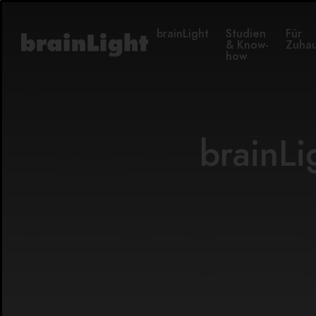
brainLight
Studien
Für
& Know-
Zuha
how
brainL