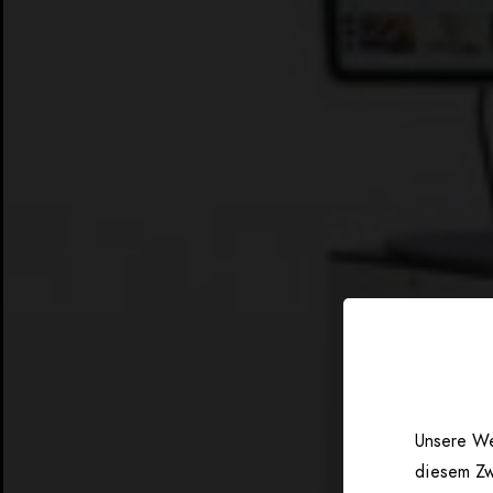
Unsere We
diesem Zw