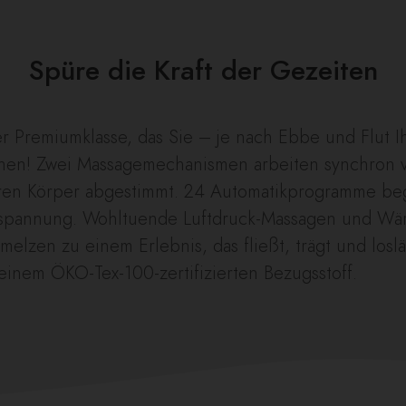
Spüre die Kraft der Gezeiten
 Premiumklasse, das Sie – je nach Ebbe und Flut I
nschen! Zwei Massagemechanismen arbeiten synchron 
hren Körper abgestimmt. 24 Automatikprogramme begl
ntspannung. Wohltuende Luftdruck-Massagen und Wä
elzen zu einem Erlebnis, das fließt, trägt und los
nd einem ÖKO-Tex-100-zertifizierten Bezugsstoff.