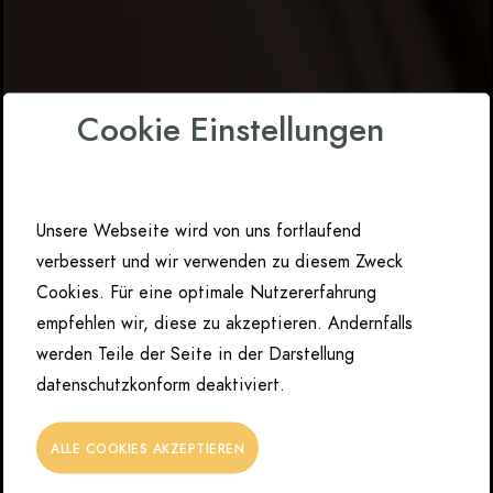
Cookie Einstellungen
SOMMERANGEBOTE
Unsere Webseite wird von uns fortlaufend
eme
2026
verbessert und wir verwenden zu diesem Zweck
Cookies. Für eine optimale Nutzererfahrung
empfehlen wir, diese zu akzeptieren. Andernfalls
Gültig bis 31. August 2026
werden Teile der Seite in der Darstellung
datenschutzkonform deaktiviert.
JETZT KAUFEN UND SPAREN!
ALLE COOKIES AKZEPTIEREN