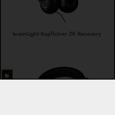
brainLight-Kopfhörer ZK Recovery