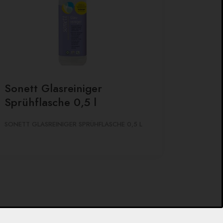
Sonett Glasreiniger
Sprühflasche 0,5 l
SONETT GLASREINIGER SPRÜHFLASCHE 0,5 L