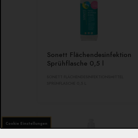
Sonett Flächendesinfektion
Sprühflasche 0,5 l
SONETT FLÄCHENDESINFEKTIONSMITTEL
SPRÜHFLASCHE 0,5 L
Cookie Einstellungen