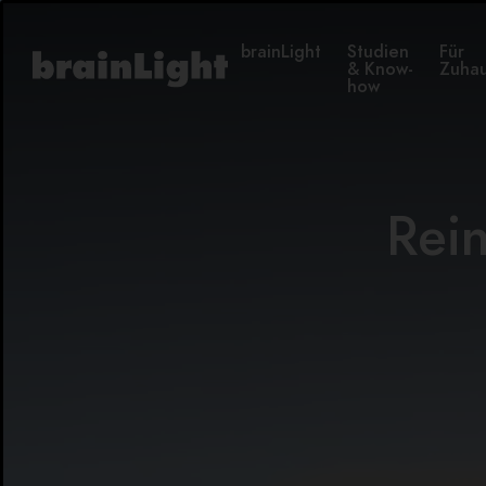
brainLight
Studien
Für
& Know-
Zuha
how
Rein