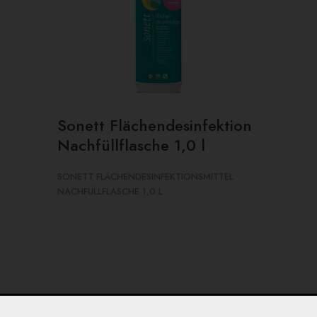
Sonett Flächendesinfektion
Nachfüllflasche 1,0 l
SONETT FLÄCHENDESINFEKTIONSMITTEL
NACHFÜLLFLASCHE 1,0 L