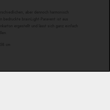
erschiedlichen, aber dennoch harmonisch
 bedruckte brainLight-Paravent ist aus
arton ergestellt und lässt sich ganz einfach
llen.
158 cm