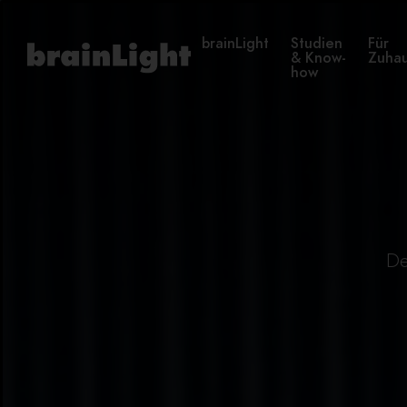
brainLight
Studien
Für
& Know-
Zuha
how
De