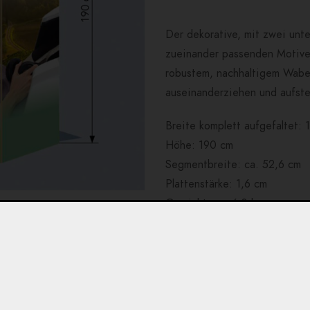
Der dekorative, mit zwei unt
zueinander passenden Motiven
robustem, nachhaltigem Wabenk
auseinanderziehen und aufste
Breite komplett aufgefaltet: 
Höhe: 190 cm
Segmentbreite: ca. 52,6 cm
Plattenstärke: 1,6 cm
Gewicht: ca. 6,3 kg