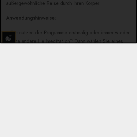
außergewöhnliche Reise durch Ihren Körper.
Anwendungshinweise:
Sie nutzen die Programme erstmalig oder immer wieder
eine andere Heilmeditation? Dann wählen Sie eines
der Programme 170–179 inklusive Einleitung und
Informationstext zum Organ, Meditation und
Abschlussmusik.
Sie nutzen eines der Programme immer wieder und
möchten nicht jedesmal den Einleitungstext hören (weil
Sie ihn inzwischen kennen)? Dann wählen Sie eines der
Programme 180–189 inklusive Meditation und
Abschlussmusik ohne Einleitung & Informationstext.
Sie möchten nur die wirklich außergewöhnliche Musik
(inkl. der Lichtimpulse) genießen? Dann wählen Sie
bitte eines der Programme 190–199 nur mit der Musik