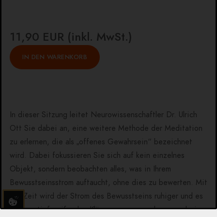
11,90 EUR (inkl. MwSt.)
In dieser Sitzung leitet Neurowissenschaftler Dr. Ulrich
Ott Sie dabei an, eine weitere Methode der Meditation
zu erlernen, die als „offenes Gewahrsein“ bezeichnet
wird. Dabei fokussieren Sie sich auf kein einzelnes
Objekt, sondern beobachten alles, was in Ihrem
Bewusstseinsstrom auftaucht, ohne dies zu bewerten. Mit
der Zeit wird der Strom des Bewusstseins ruhiger und es
kann zu tiefgreifenden Klärungsprozessen kommen, bei