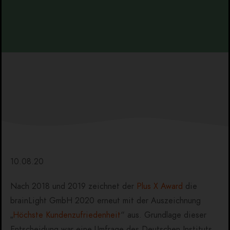
10.08.20
Nach 2018 und 2019 zeichnet der
Plus X Award
die
brainLight GmbH 2020 erneut mit der Auszeichnung
„
Höchste Kundenzufriedenheit
“ aus. Grundlage dieser
Entscheidung war eine Umfrage des Deutschen Instituts