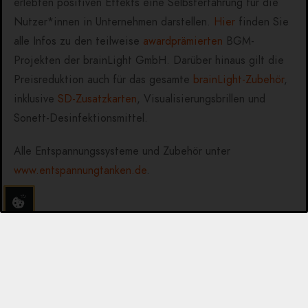
erlebten positiven Effekts eine Selbsterfahrung für die
Nutzer*innen in Unternehmen darstellen.
Hier
finden Sie
alle Infos zu den teilweise
awardprämierten
BGM-
Projekten der brainLight GmbH. Darüber hinaus gilt die
Preisreduktion auch für das gesamte
brainLight-Zubehör
,
inklusive
SD-Zusatzkarten
, Visualisierungsbrillen und
Sonett-Desinfektionsmittel.
Alle Entspannungssysteme und Zubehör unter
www.entspannungtanken.de
.
Über brainLight
Die brainLight GmbH entwickelt und produziert seit 1988
ganzheitliche Entspannungssysteme und unterstützt
Menschen weltweit dabei, in ihre persönliche Mitte und