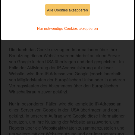
Datenschutzerklärung für die Nutzung von Google
Analytics
Alle Cookies akzeptieren
Unsere Website benutzt Google Analytics, den Analysedienst
der Google Inc. und verwendet dabei sog. „Cookies“, welche
Nur notwendige Cookies akzeptieren
auf Ihrem Computer gespeichert werden und die eine
Analyse der Benutzung der Website durch Sie ermöglichen.
Die durch das Cookie erzeugten Informationen über Ihre
Benutzung dieser Website werden hierbei an einen Server
von Google in den USA übertragen und dort gespeichert. Im
Falle der Aktivierung der IP-Anonymisierung auf dieser
Website, wird Ihre IP-Adresse von Google jedoch innerhalb
von Mitgliedstaaten der Europäischen Union oder in anderen
Vertragsstaaten des Abkommens über den Europäischen
Wirtschaftsraum zuvor gekürzt.
Nur in besonderen Fällen wird die komplette IP-Adresse an
einen Server von Google in den USA übertragen und dort
gekürzt. In unserem Auftrag wird Google diese Informationen
benutzen, um Ihre Nutzung der Website auszuwerten, um
Reports über die Websiteaktivitäten zusammenzustellen und
um weitere mit der Websitenutzung und der Internetnutzung