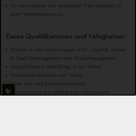
Ein interessanter und spannender Praktikumsplatz in
einer Wachstumsbranche
Deine Qualifikationen und Fähigkeiten:
Studium in den Fachrichtungen BWL, Logistik, Einkauf
& Qualitätsmanagement oder Projektmanagement
Abgeschlossene Ausbildung ist von Vorteil
Kommunikationsstärke und -freude
Hohe Lern- und Einsatzbereitschaft
Zielorientierte und selbständige Arbeitsweise
Wir bieten:
Eine flache Hierarchie & ein familiäres Betriebsklima