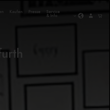
en
Kaufen
Presse
Service
& Info
furth