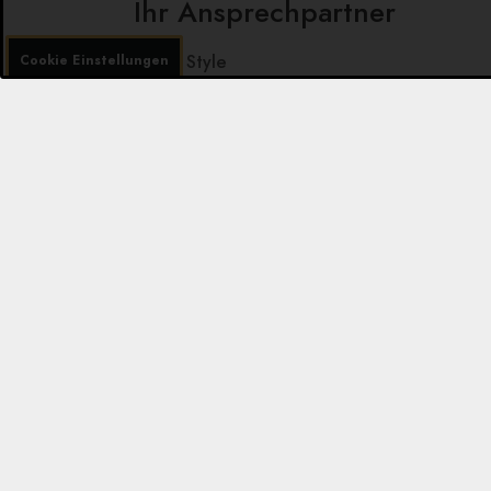
Ihr Ansprechpartner
Sun & Style
Cookie Einstellungen
Kevin Richter
Ahnepaule 7a
31162 Bad Salzdetfurth
Mobil: 0172 870 33 78
E-Mail: kr@sunandstyle.de
Internet:
www.sunandstyle.de