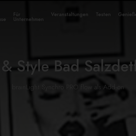
Für
Veranstaltungen
Testen
Genieß
use
Unternehmen
& Style Bad Salzdet
brainLight Synchro PRO flow als Add-on