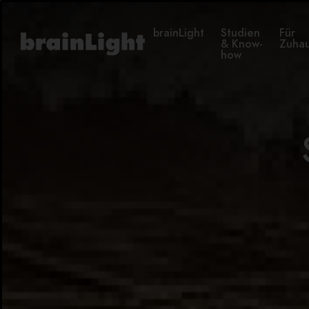
brainLight
Studien
Für
& Know-
Zuha
how