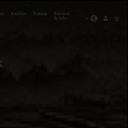
en
Kaufen
Presse
Service
& Info
k