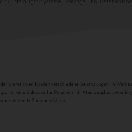
m für brainLight-Systeme, Massage und Tiefenentsp
Oder bietet ihren Kunden verschiedene Behandlungen im Wellnes
grotte, eine Soleoase für Personen mit Atemwegsbeschwerden, 
diküre an den Füßen durchführen.