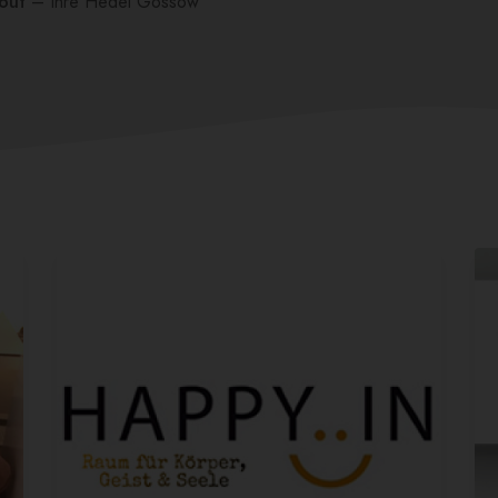
out
– Ihre Hedel Gossow