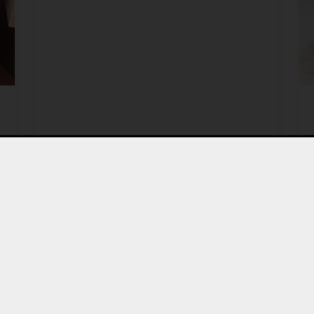
 In
l Gossow
sheimer Straße 64