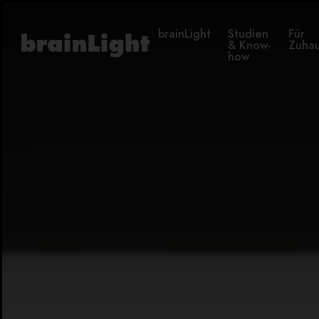
brainLight
Studien
Für
& Know-
Zuha
how