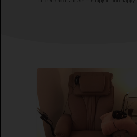
Ich freue mich auf SIE –
happy-in and happy-