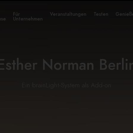
Für
Veranstaltungen
Testen
Genieß
use
Unternehmen
Esther Norman Berli
Ein brainLight-System als Add-on